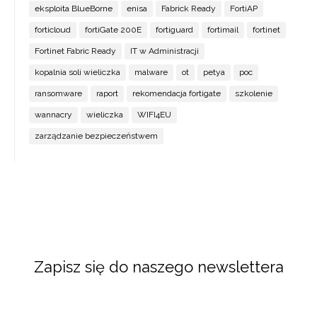
eksploita BlueBorne
enisa
Fabrick Ready
FortiAP
forticloud
fortiGate 200E
fortiguard
fortimail
fortinet
Fortinet Fabric Ready
IT w Administracji
kopalnia soli wieliczka
malware
ot
petya
poc
ransomware
raport
rekomendacja fortigate
szkolenie
wannacry
wieliczka
WIFI4EU
zarządzanie bezpieczeństwem
Zapisz się do naszego newslettera