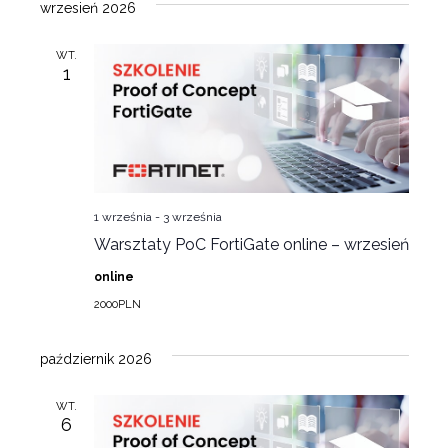
Nawiga
datę.
wrzesień 2026
nawi
po
WT.
1
wyszuk
i
widoka
1 września
-
3 września
Warsztaty PoC FortiGate online – wrzesień
online
2000PLN
październik 2026
WT.
6