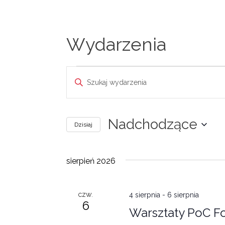
Wydarzenia
Wydarzenia
Wydarzenia
Wpisz
słowo
Nawigacja
kluczowe.
Szukaj
Nadchodzące
po
Dzisiaj
wg
Wybierz
słowa
wyszukiwaniu
datę.
kluczowego
sierpień 2026
Wydarzenia.
i
widokach
4 sierpnia
-
6 sierpnia
CZW.
6
Warsztaty PoC For