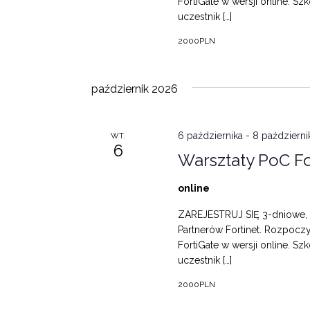
FortiGate w wersji online. S
uczestnik […]
2000PLN
październik 2026
6 października
-
8 październi
WT.
6
Warsztaty PoC Fo
online
ZAREJESTRUJ SIĘ 3-dniowe, i
Partnerów Fortinet. Rozpocz
FortiGate w wersji online. S
uczestnik […]
2000PLN