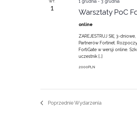
1 grudnia
-
3 grudnia
WT.
1
Warsztaty PoC Fo
online
ZAREJESTRUJ SIĘ 3-dniowe, i
Partnerów Fortinet. Rozpocz
FortiGate w wersji online. S
uczestnik […]
2000PLN
Poprzednie
Wydarzenia