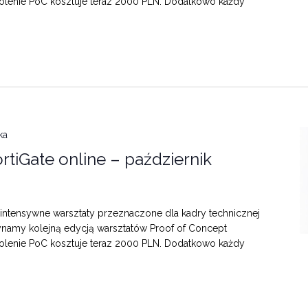
zkolenie PoC kosztuje teraz 2000 PLN. Dodatkowo każdy
ka
rtiGate online – październik
ntensywne warsztaty przeznaczone dla kadry technicznej
ynamy kolejną edycją warsztatów Proof of Concept
zkolenie PoC kosztuje teraz 2000 PLN. Dodatkowo każdy