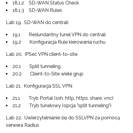
18.1.2 SD-WAN Status Check
18.1.3 SD-WAN Rules
Lab 19. SD-WAN do centrali
19.1 Redundantny tunel VPN do centrali
19.2 Konfiguracja Rule kierowania ruchu
Lab 20. IPSec VPN client-to-site
20.1 Split tunneling
20.2 Client-to-Site wiele grup
Lab 21. Konfiguracja SSL VPN:
21.1 Tryb Portal (ssh, http, https, share, vnc)
21.2 Tryb tunelowy (opcja "split tunneling")
Lab 22. Uwierzytelnianie się do SSLVPN za pomocą
serwera Radius