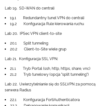
Lab 19. SD-WAN do centrali
19.1 Redundantny tunel VPN do centrali
19.2 Konfiguracja Rule kierowania ruchu
Lab 20. IPSec VPN client-to-site
20.1 Split tunneling
20.2 Client-to-Site wiele grup
Lab 21. Konfiguracja SSL VPN:
21.1 Tryb Portal (ssh, http, https, share, vnc)
21.2 Tryb tunelowy (opcja "split tunneling")
Lab 22. Uwierzytelnianie się do SSLVPN za pomocą
serwera Radius
22.1 Konfiguracja FortiAuthenticatora
22.2 Debagowanie komunikacji