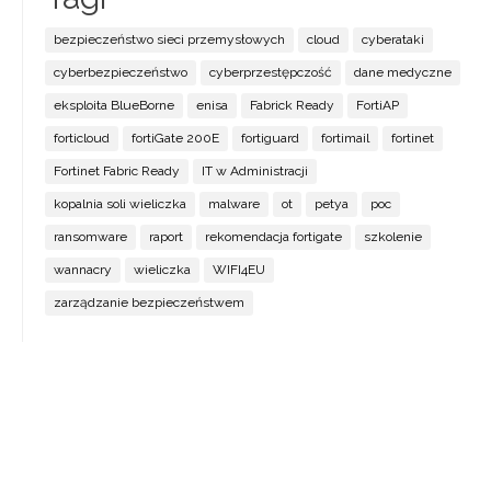
bezpieczeństwo sieci przemysłowych
cloud
cyberataki
cyberbezpieczeństwo
cyberprzestępczość
dane medyczne
eksploita BlueBorne
enisa
Fabrick Ready
FortiAP
forticloud
fortiGate 200E
fortiguard
fortimail
fortinet
Fortinet Fabric Ready
IT w Administracji
kopalnia soli wieliczka
malware
ot
petya
poc
ransomware
raport
rekomendacja fortigate
szkolenie
wannacry
wieliczka
WIFI4EU
zarządzanie bezpieczeństwem