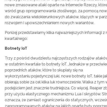
nowe zmasowane ataki oparte na Internecie Rzeczy, któr
wśród grup oprogramowania złośliwego, za pomocą nowy
do zwalczania wielokierunkowych ataków, idących w pa
rozwojem i upowszechnianiem nowych wariantów.
Poniżej przedstawiamy kilka najważniejszych informacji z 
kwartalnego:
Botnety IoT
Trzy z pośród dwudziestu najczęstszych rodzajów atak
w ostatnim kwartale to botnety IoT. Jednakże w przeciwi
poprzednich ataków, które to skupiały się na
wykorzystaniu pojedynczej luki, nowe botnety IoT, takie ja
obierają sobie za cel kilka luk równocześnie. Walka z ty
podejściem jest znacznie trudniejsza. Co więcej, Reaper
przy użyciu elastycznego mechanizmu Lua i skryptów. Str
oznacza, że zamiast ograniczenia do statycznych, wcześn
zaprogramowanych ataków na jakich oparte były poprzed