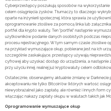
Cyberprzestępcy poszukują sposobów na wykorzystanie 
celem osiągnięcia zysków. Tłumaczy to dlaczego wykryl
oparte na inżynierii społecznej, która sprawia że użytkown
oprogramowanie złośliwe za pomocą linka lub załącznik
portfel dla krypto waluty. Ten "portfel" następnie wymusz
użytkowników podanie danych osobistych podczas niep
procesu rejestracyjnego. W tym samym czasie złośliwe 
na przykład wymuszające okup, pobierane jest na ich urzą
szczególnie zaskakujące, przestępcy używają nieprawdzi
cyfrowej aby uzyskać dostęp do urządzenia, a następnie 
przy użyciu innej, realnej już kryptowaluty celem odbloko
Ostatecznie, obserwujemy aktualnie zmianę w Darknecie 
akceptowaniu nie tylko Bitcoin'ów (których wartość osiąg
niewyobrażalne) jako zapłatę, ale również i innych form c
włączając nakazy zapłaty okupu w walutach takich jak M
Oprogramowanie wymuszające okup