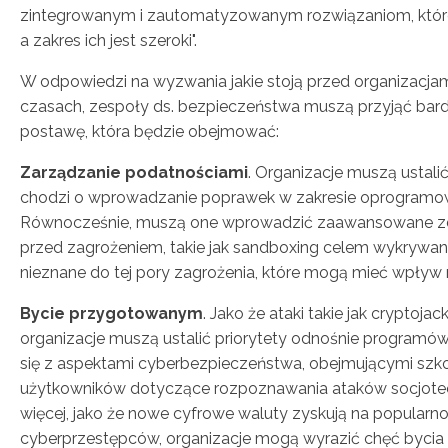
zintegrowanym i zautomatyzowanym rozwiązaniom, które
a zakres ich jest szeroki".
W odpowiedzi na wyzwania jakie stoją przed organizacjam
czasach, zespoły ds. bezpieczeństwa muszą przyjąć bard
postawę, która będzie obejmować:
Zarządzanie podatnościami
. Organizacje muszą ustalić 
chodzi o wprowadzanie poprawek w zakresie oprogramow
Równocześnie, muszą one wprowadzić zaawansowane zd
przed zagrożeniem, takie jak sandboxing celem wykrywani
nieznane do tej pory zagrożenia, które mogą mieć wpływ n
Bycie przygotowanym
. Jako że ataki takie jak cryptojack
organizacje muszą ustalić priorytety odnośnie programó
się z aspektami cyberbezpieczeństwa, obejmującymi szko
użytkowników dotyczące rozpoznawania ataków socjote
więcej, jako że nowe cyfrowe waluty zyskują na popularn
cyberprzestępców, organizacje mogą wyrazić chęć byci