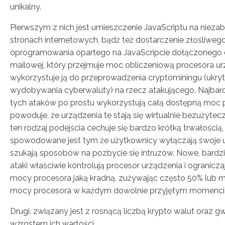
unikalny.
Pierwszym z nich jest umieszczenie JavaScriptu na niez
stronach internetowych, bądź też dostarczenie złośliweg
oprogramowania opartego na JavaScripcie dołączonego
mailowej, który przejmuje moc obliczeniową procesora ur
wykorzystuje ją do przeprowadzenia cryptominingu (ukry
wydobywania cyberwaluty) na rzecz atakującego. Najbardz
tych ataków po prostu wykorzystują całą dostępną moc 
powoduje, że urządzenia te stają się wirtualnie bezużytecz
ten rodzaj podejścia cechuje się bardzo krótką trwałością,
spowodowane jest tym że użytkownicy wyłączają swoje u
szukają sposobów na pozbycie się intruzów. Nowe, bardz
ataki właściwie kontrolują procesor urządzenia i ogranicz
mocy procesora jaką kradną, zużywając często 50% lub m
mocy procesora w każdym dowolnie przyjętym momenci
Drugi, związany jest z rosnącą liczbą krypto walut oraz
wzrostem ich wartości.