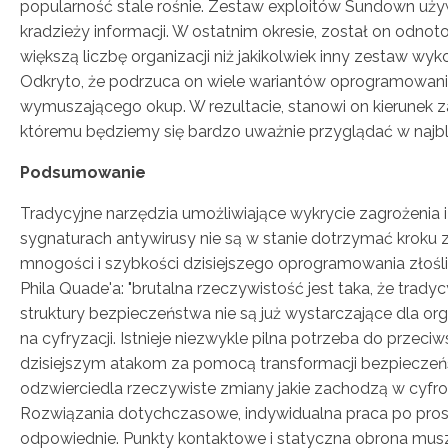
popularność stale rośnie. Zestaw exploitów Sundown używ
kradzieży informacji. W ostatnim okresie, został on odno
większą liczbę organizacji niż jakikolwiek inny zestaw wyk
Odkryto, że podrzuca on wiele wariantów oprogramowan
wymuszającego okup. W rezultacie, stanowi on kierunek z
któremu będziemy się bardzo uważnie przyglądać w najbl
Podsumowanie
Tradycyjne narzędzia umożliwiające wykrycie zagrożenia i
sygnaturach antywirusy nie są w stanie dotrzymać kroku 
mnogości i szybkości dzisiejszego oprogramowania złoś
Phila Quade'a: "brutalna rzeczywistość jest taka, że tradycy
struktury bezpieczeństwa nie są już wystarczające dla org
na cyfryzacji. Istnieje niezwykle pilna potrzeba do przeciw
dzisiejszym atakom za pomocą transformacji bezpieczeń
odzwierciedla rzeczywiste zmiany jakie zachodzą w cyfr
Rozwiązania dotychczasowe, indywidualna praca po prost
odpowiednie. Punkty kontaktowe i statyczna obrona musz