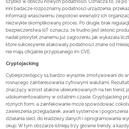
szybko w obliczu nowych podatności. Oznacza to, że po 
inni badacze rozpoznamy podatności urządzenia, przekaz
informacji właściwemu zespołowi wewnątrz ich organizacj
niezwykle skomplikowany proces. Po drugie, brak regulacj
bezpieczeństwa IoT oznacza, że trudno jest skłonić pro
nadali priorytet znanemu już zagrożeniu, jak wykazała lic
które sukcesywnie atakowały podatności znane od miesięc
nie mają oficjalnie przypisanego im CVE.
Cryptojacking
Cyberprzestępcy są bardzo wyraźnie zmotywowani do w
rosnącego zainteresowania cyfrowymi walutami. Rezultat
znaczący wzrost ataków ukierunkowanych na ten trend, ja
udokumentowaliśmy w ostatnim czasie. Cryptojacking prz
różnych form, a zainfekowanie może spowodować cokolw
zawieszenia przeglądarek, awarii systemów i pogorszenia
działania sieci, do kradzieży danych i oprogramowania 
okup. W tym obszarze istnieją trzy główne trendy, a każdy 