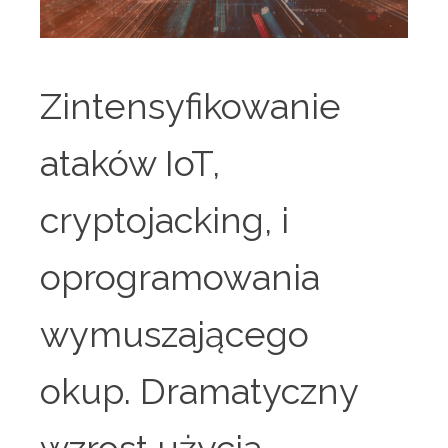
Zintensyfikowanie
ataków IoT,
cryptojacking, i
oprogramowania
wymuszającego
okup. Dramatyczny
wzrost użycia