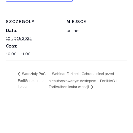
SZCZEGÓŁY
MIEJSCE
Data:
online
10 lipca 2024
Czas:
10:00 - 11:00
Webinar Fortinet - Ochrona sieci przed
Warsztaty PoC
FortiGate online –
nieautoryzowanym dostępem – FortiNAC i
lipiec
FortiAuthenticator w akcji