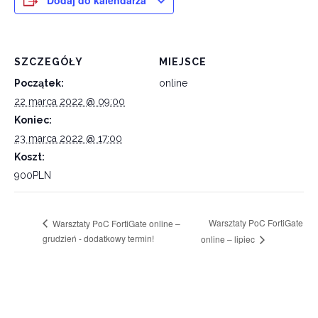
Dodaj do kalendarza
SZCZEGÓŁY
MIEJSCE
Początek:
online
22 marca 2022 @ 09:00
Koniec:
23 marca 2022 @ 17:00
Koszt:
900PLN
Warsztaty PoC FortiGate
Warsztaty PoC FortiGate online –
grudzień - dodatkowy termin!
online – lipiec