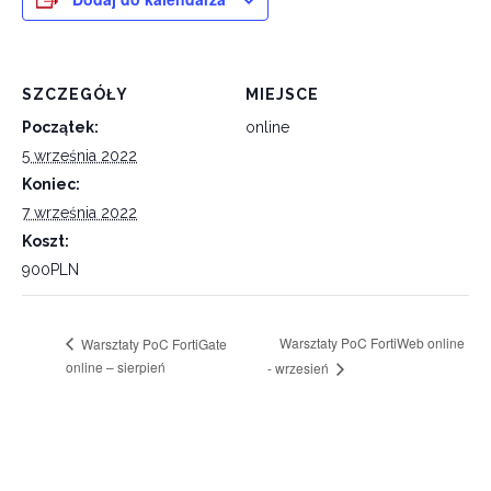
SZCZEGÓŁY
MIEJSCE
Początek:
online
5 września 2022
Koniec:
7 września 2022
Koszt:
900PLN
Warsztaty PoC FortiWeb online
Warsztaty PoC FortiGate
online – sierpień
- wrzesień