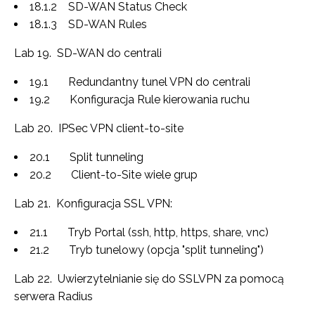
18.1.2 SD-WAN Status Check
18.1.3 SD-WAN Rules
Lab 19. SD-WAN do centrali
19.1 Redundantny tunel VPN do centrali
19.2 Konfiguracja Rule kierowania ruchu
Lab 20. IPSec VPN client-to-site
20.1 Split tunneling
20.2 Client-to-Site wiele grup
Lab 21. Konfiguracja SSL VPN:
21.1 Tryb Portal (ssh, http, https, share, vnc)
21.2 Tryb tunelowy (opcja "split tunneling")
Lab 22. Uwierzytelnianie się do SSLVPN za pomocą
serwera Radius