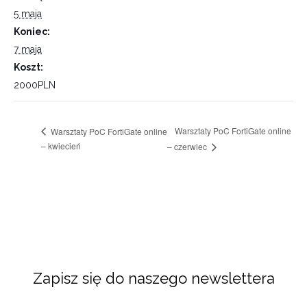
5 maja
Koniec:
7 maja
Koszt:
2000PLN
Warsztaty PoC FortiGate online
Warsztaty PoC FortiGate online
– kwiecień
– czerwiec
Zapisz się do naszego newslettera