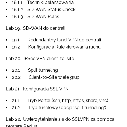
18.1.1 Techniki balansowania
18.1.2 SD-WAN Status Check
18.1.3 SD-WAN Rules
Lab 19. SD-WAN do centrali
19.1 Redundantny tunel VPN do centrali
19.2 Konfiguracja Rule kierowania ruchu
Lab 20. IPSec VPN client-to-site
20.1 Split tunneling
20.2 Client-to-Site wiele grup
Lab 21. Konfiguracja SSL VPN:
21.1 Tryb Portal (ssh, http, https, share, vnc)
21.2 Tryb tunelowy (opcja "split tunneling")
Lab 22. Uwierzytelnianie się do SSLVPN za pomocą
serwera Radius