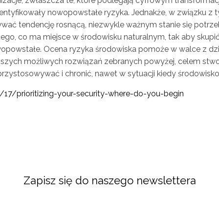
anizacje, zwłaszcza te, które podlegają cyfrowym transforma
entyfikowały nowopowstałe ryzyka. Jednakże, w związku z t
ać tendencję rosnącą, niezwykle ważnym stanie się potrzeb
go, co ma miejsce w środowisku naturalnym, tak aby skupi
nowopowstałe. Ocena ryzyka środowiska pomoże w walce z dzi
zych możliwych rozwiązań zebranych powyżej, celem stworz
 przystosowywać i chronić, nawet w sytuacji kiedy środowisko
/17/prioritizing-your-security-where-do-you-begin
Zapisz się do naszego newslettera