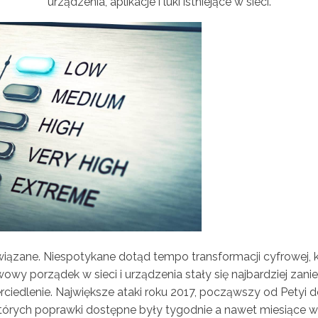
urządzenia, aplikacje i luki istniejące w sieci.
wiązane. Niespotykane dotąd tempo transformacji cyfrowej, 
owy porządek w sieci i urządzenia stały się najbardziej z
ciedlenie. Największe ataki roku 2017, począwszy od Petyi do
 których poprawki dostępne były tygodnie a nawet miesiące w