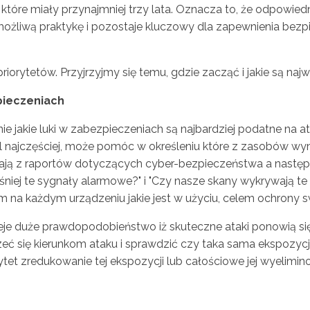
 które miały przynajmniej trzy lata. Oznacza to, że odpowie
żliwą praktykę i pozostaje kluczowy dla zapewnienia bezpi
riorytetów. Przyjrzyjmy się temu, gdzie zacząć i jakie są najwa
pieczeniach
nie jakie luki w zabezpieczeniach są najbardziej podatne na 
cel najczęściej, może pomóc w określeniu które z zasobów wy
ją z raportów dotyczących cyber-bezpieczeństwa a następni
eśniej te sygnały alarmowe?" i "Czy nasze skany wykrywają te
em na każdym urządzeniu jakie jest w użyciu, celem ochrony 
eje duże prawdopodobieństwo iż skuteczne ataki ponowią się. 
rzeć się kierunkom ataku i sprawdzić czy taka sama ekspozy
rytet zredukowanie tej ekspozycji lub całościowe jej wyelimin