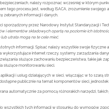
abezpieczeniach, należy rozpoznać wcześniej w którym punk
lem tego procesu jest, według ISACA, zrozumienie swojego a
zę zebranych informacji i danych.
i sporządzony przez Narodowy Instytut Standaryzacji i Tech
w i elementów składowych opartą na poziomie ich istotności
lub utrata mogą na te cele mieć.
otnych informacji. Spisać należy wszystkie swoje fizyczne ak
a wykorzystujące internet rzeczy, systemy zarządzania danym
wiązania służące zachowaniu bezpieczeństwa, takie jak za
 służące monitorowaniu sieci.
plikacji i usług działających w sieci, włączając w to szarą s
dostępne publicznie na temat komponentów sieci, jednostek i ic
rana automatycznie za pomocą różnorakich narzędzi, takich 
 do wszystkich tych informacji w stosunku do wymogów zgod