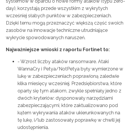
systemów w oparciu o nowe formy ataków (typu zero-
day), korzystają przede wszystkim z wykrytych
wcześniej słabych punktów w zabezpieczeniach.
Dzięki temu mogą przeznaczyć większą część swoich
zasobów na innowacje techniczne utrudniające
wykrycie spowodowanych naruszeń.
Najważniejsze wnioski z raportu Fortinet to:
- Wzrost liczby ataków ransomware. Ataki
WannaCry i Petya/NotPetya były wymierzone w
lukę w zabezpieczeniach poprawioną zaledwie
kilka miesięcy wcześniej. Przedsiębiorstwa, które
oparły się tym atakom, zwykle spełniały jedno z
dwóch kryteriów: dysponowały narzędziami
zabezpieczającymi, które zaktualizowano pod
kątem wykrywania ataków ukierunkowanych na
tę lukę, i/lub zastosowały poprawkę w chwili jej
udostępnienia.