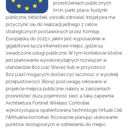
przestrzeniach publicznych
(m.in. parki, place, budynki
publiczne, biblioteki, ośrodki zdrowia). Inicjatywa ma
przyczynić się do realizacji jednego z celów
strategicznych postawionych przez Komisję
Europejską do 2025 r., jakim jest wyposażenie w
gigabitowe łącza internetowe miejsc, gdzie są
świadczone usługi publiczne. W tym kontekście istotne
jest planowanie wysokowydajnych rozwiązań w
standardzie 802.11ac Wave2 (lub w przyszłości
802.11ax) mogących dostarczyć łączność o wysokiej
przepustowości. Biorąc pod uwagę celowane w
projekcie miejsca publiczne, należy w założeniach
przewidzieć dużą pojemność sieci, a taką zapewnia
Architektura Fortinet Wireless Controller,
wykorzystująca opatentowaną technologię Virtuall Cell
(Wirtualna komórka). Rozważnie planując ulokowanie
punktów dostępowych w odniesieniu do miejsc