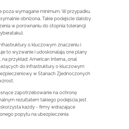
ające poza wymagane minimum. W przypadku
ymalnie obniżona. Takie podejście dałoby
zenia w porównaniu do stopnia tolerancji
yberataku).
nfrastruktury o kluczowym znaczeniu i
uje to wyzwanie i udoskonalają one plany
na przykład: American Interna_onal
ależących do infrastruktury o kluczowym
 ubezpieczeniowy w Stanach Zjednoczonych
wzrost.
rosnące zapotrzebowanie na ochronę
inalnym rezultatem takiego podejścia jest
orzysta każdy - firmy wdrażające
zonego popytu na ubezpieczenia