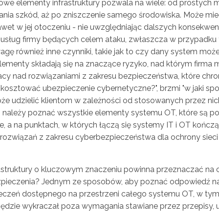
we elementy infrastruktury pozwala na wiele: od prostych 
nia szkód, aż po zniszczenie samego środowiska. Może mieć 
 nawet w jej otoczeniu - nie uwzględniając dalszych konsekwenc
 usług firmy będących celem ataku, zwłaszcza w przypadku t
agę również inne czynniki, takie jak to czy dany system mo
elementy składają się na znaczące ryzyko, nad którym firma 
acy nad rozwiązaniami z zakresu bezpieczeństwa, które chr
 kosztować ubezpieczenie cybernetyczne?", brzmi "w jaki s
ki może udzielić klientom w zależności od stosowanych przez
ci należy poznać wszystkie elementy systemu OT, które są p
, a na punktach, w których łączą się systemy IT i OT końc
 rozwiązań z zakresu cyberbezpieczeństwa dla ochrony siec
infrastruktury o kluczowym znaczeniu powinna przeznaczać n
ezpieczenia? Jednym ze sposobów, aby poznać odpowiedź na 
eczeń dostępnego na przestrzeni całego systemu OT, w tym
ędzie wykraczał poza wymagania stawiane przez przepisy, 