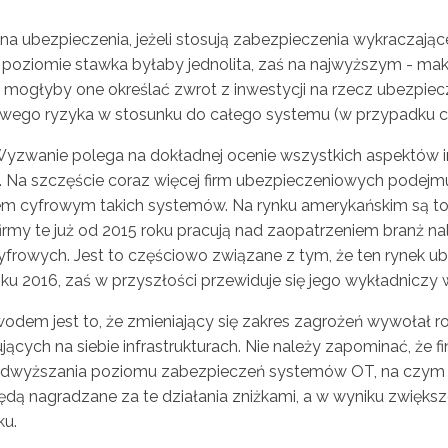
 na ubezpieczenia, jeżeli stosują zabezpieczenia wykracz
ziomie stawka byłaby jednolita, zaś na najwyższym - maks
 mogłyby one określać zwrot z inwestycji na rzecz ubezpiec
owego ryzyka w stosunku do całego systemu (w przypadku c
 Wyzwanie polega na dokładnej ocenie wszystkich aspektów i
u. Na szczęście coraz więcej firm ubezpieczeniowych podejm
m cyfrowym takich systemów. Na rynku amerykańskim są to, 
irmy te już od 2015 roku pracują nad zaopatrzeniem branż n
yfrowych. Jest to częściowo związane z tym, że ten rynek
u 2016, zaś w przyszłości przewiduje się jego wykładniczy 
dem jest to, że zmieniający się zakres zagrożeń wywołał 
cych na siebie infrastrukturach. Nie należy zapominać, że f
wyższania poziomu zabezpieczeń systemów OT, na czym sk
dą nagradzane za te działania zniżkami, a w wyniku zwięks
ku.