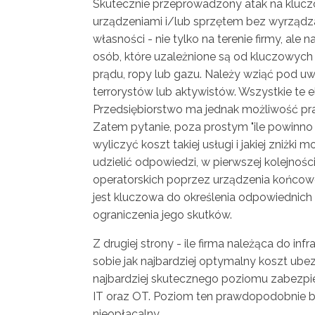
Skutecznie przeprowadzony atak na kluczo
urządzeniami i/lub sprzętem bez wyrządza
własności - nie tylko na terenie firmy, ale
osób, które uzależnione są od kluczowych
prądu, ropy lub gazu. Należy wziąć pod uw
terrorystów lub aktywistów. Wszystkie te 
Przedsiębiorstwo ma jednak możliwość pr
Zatem pytanie, poza prostym "ile powinno
wyliczyć koszt takiej usługi i jakiej zniż
udzielić odpowiedzi, w pierwszej kolejnoś
operatorskich poprzez urządzenia końcowe
jest kluczowa do określenia odpowiednich
ograniczenia jego skutków.
Z drugiej strony - ile firma należąca do 
sobie jak najbardziej optymalny koszt ub
najbardziej skutecznego poziomu zabezpi
IT oraz OT. Poziom ten prawdopodobnie b
nieopłacalny.