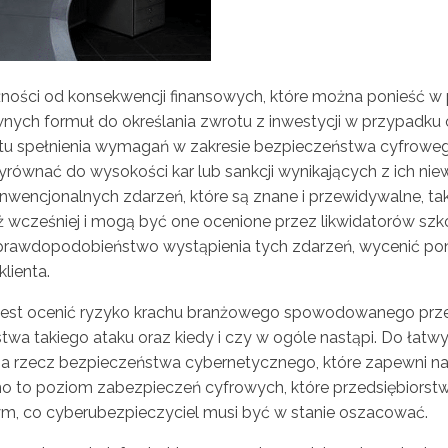
żności od konsekwencji finansowych, które można ponieść w
nych formuł do określania zwrotu z inwestycji w przypadku o
ztu spełnienia wymagań w zakresie bezpieczeństwa cyfrowego
zyrównać do wysokości kar lub sankcji wynikających z ich nie
encjonalnych zdarzeń, które są znane i przewidywalne, taki
już wcześniej i mogą być one ocenione przez likwidatorów s
rawdopodobieństwo wystąpienia tych zdarzeń, wycenić pon
lienta.
jest ocenić ryzyko krachu branżowego spowodowanego prze
twa takiego ataku oraz kiedy i czy w ogóle nastąpi. Do łatwy
ć na rzecz bezpieczeństwa cybernetycznego, które zapewni
Mimo to poziom zabezpieczeń cyfrowych, które przedsiębiors
tym, co cyberubezpieczyciel musi być w stanie oszacować.