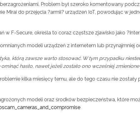
berzagrożeniami. Problem był szeroko komentowany podczas
irai do przejęcia ?armii? urządzeń IoT, powodując w jednej c
 w F-Secure, określa to coraz częstsze zjawisko jako ?Inte
pomnianych modeli urządzeń z internetem lub przynajmniej od
yka, którą zawsze warto stosować. W tym przypadku niestet
minąć hasło, nawet jeżeli zostało ono wcześniej zmienione
lemie kilka miesięcy temu, ale do tego czasu nie zostały p
agrożonych modeli oraz środków bezpieczeństwa, które możn
m/foscam_cameras_and_compromise