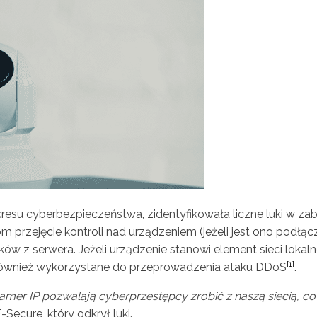
resu cyberbezpieczeństwa, zidentyfikowała liczne luki w z
 przejęcie kontroli nad urządzeniem (jeżeli jest ono podłąc
ików z serwera. Jeżeli urządzenie stanowi element sieci loka
[1]
również wykorzystane do przeprowadzenia ataku DDoS
.
amer IP pozwalają cyberprzestępcy zrobić z naszą siecią, co
Secure, który odkrył luki.