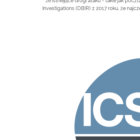
że istniejące drogi ataku - takie jak po
Investigations (DBIR) z 2017 roku, że n