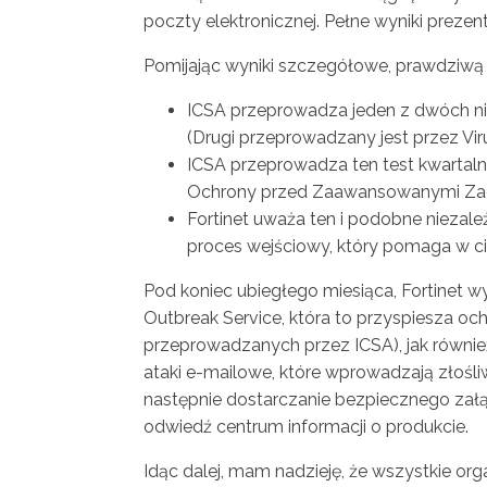
poczty elektronicznej. Pełne wyniki preze
Pomijając wyniki szczegółowe, prawdziwą ist
ICSA przeprowadza jeden z dwóch nie
(Drugi przeprowadzany jest przez Viru
ICSA przeprowadza ten test kwartalni
Ochrony przed Zaawansowanymi Zagr
Fortinet uważa ten i podobne niezale
proces wejściowy, który pomaga w c
Pod koniec ubiegłego miesiąca, Fortinet wy
Outbreak Service, która to przyspiesza o
przeprowadzanych przez ICSA), jak również
ataki e-mailowe, które wprowadzają złoś
następnie dostarczanie bezpiecznego załąc
odwiedź centrum informacji o produkcie.
Idąc dalej, mam nadzieję, że wszystkie org