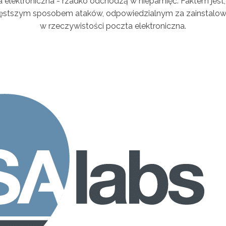
czta elektroniczna - rzadko odchodzą w niepamięć. Faktem jes
ajczęstszym sposobem ataków, odpowiedzialnym za zainstalo
w rzeczywistości poczta elektroniczna.