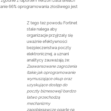
t, zgodnie z raportem Verizon Data Breach
wanie 66% oprogramowania złośliwego jest
Z tego też powodu Fortinet
stale nalega aby
organizacje przyjrzały się
uważnie efektywności
bezpieczeństwa poczty
elektronicznej, a uznani
analitycy zauważają że:
Zaawansowane zagrożenia
(takie jak oprogramowanie
wymuszające okup oraz
uzyskujące dostęp do
poczty biznesowej) bardzo
łatwo przechodzą
mechanizmy
zapobiegawcze oparte na