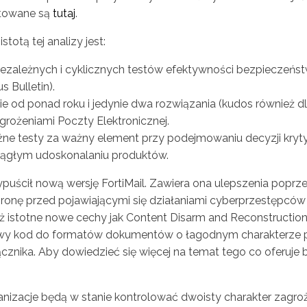
ntowane są
tutaj
.
otą tej analizy jest:
zależnych i cyklicznych testów efektywności bezpieczeństwa
s Bulletin).
e od ponad roku i jedynie dwa rozwiązania (kudos również dla
ożeniami Poczty Elektronicznej.
żne testy za ważny element przy podejmowaniu decyzji krytyc
iągłym udoskonalaniu produktów.
puścił nową wersję FortiMail. Zawiera ona ulepszenia poprzed
chronę przed pojawiającymi się działaniami cyberprzestępcó
 istotne nowe cechy jak Content Disarm and Reconstruction. 
liwy kod do formatów dokumentów o łagodnym charakterze 
znika. Aby dowiedzieć się więcej na temat tego co oferuje 
anizacje będą w stanie kontrolować dwoisty charakter zagrożeń