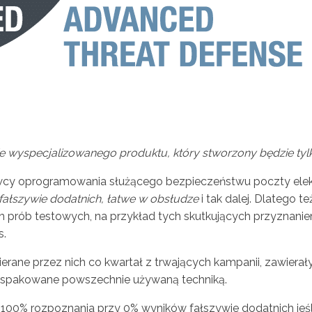
e wyspecjalizowanego produktu, który stworzony będzie tylk
wcy oprogramowania służącego bezpieczeństwu poczty elekt
fałszywie dodatnich, łatwe w obsłudze
i tak dalej. Dlatego t
h prób testowych, na przykład tych skutkujących przyznanie
s.
ierane przez nich co kwartał z trwających kampanii, zawiera
a spakowane powszechnie używaną techniką.
 100% rozpoznania przy 0% wyników fałszywie dodatnich je