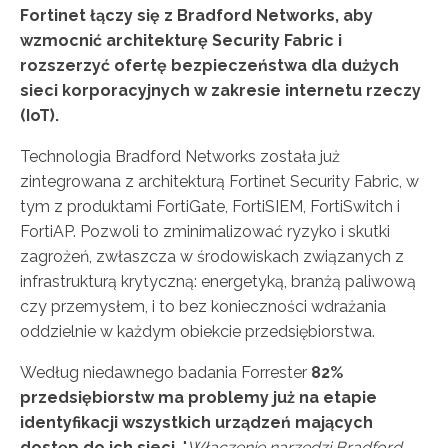
Fortinet łączy się z Bradford Networks, aby
wzmocnić architekturę Security Fabric i
rozszerzyć ofertę bezpieczeństwa dla dużych
sieci korporacyjnych w zakresie internetu rzeczy
(IoT).
Technologia Bradford Networks została już
zintegrowana z architekturą Fortinet Security Fabric, w
tym z produktami FortiGate, FortiSIEM, FortiSwitch i
FortiAP. Pozwoli to zminimalizować ryzyko i skutki
zagrożeń, zwłaszcza w środowiskach związanych z
infrastrukturą krytyczną: energetyką, branżą paliwową
czy przemysłem, i to bez konieczności wdrażania
oddzielnie w każdym obiekcie przedsiębiorstwa.
Według niedawnego badania Forrester
82%
przedsiębiorstw ma problemy już na etapie
identyfikacji wszystkich urządzeń mających
dostęp do ich sieci.
"
Włączenie narzędzi Bradford