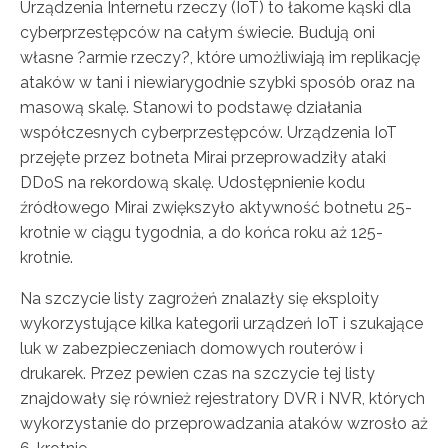
Urządzenia Internetu rzeczy (IoT) to łakome kąski dla
cyberprzestępców na całym świecie. Budują oni
własne ?armie rzeczy?, które umożliwiają im replikację
ataków w tani i niewiarygodnie szybki sposób oraz na
masową skalę. Stanowi to podstawę działania
współczesnych cyberprzestępców. Urządzenia IoT
przejęte przez botneta Mirai przeprowadziły ataki
DDoS na rekordową skalę. Udostępnienie kodu
źródłowego Mirai zwiększyło aktywność botnetu 25-
krotnie w ciągu tygodnia, a do końca roku aż 125-
krotnie.
Na szczycie listy zagrożeń znalazły się eksploity
wykorzystujące kilka kategorii urządzeń IoT i szukające
luk w zabezpieczeniach domowych routerów i
drukarek. Przez pewien czas na szczycie tej listy
znajdowały się również rejestratory DVR i NVR, których
wykorzystanie do przeprowadzania ataków wzrosło aż