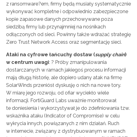
z ransomware?em, firmy będą musiały systematycznie
wykonywać kompletne i odpowiednio zabezpieczone
kopie zapasowe danych przechowywane poza
siedzibą firmy lub przynajmniej na nośnikach
odłączonych od sieci. Powinny także wdrażać strategię
Zero Trust Network Access oraz segmentację sieci.
Ataki na cyfrowe łańcuchy dostaw (
supply chain
)
w centrum uwagi
: ? Próby zmanipulowania
dostarczanych w ramach jakiegoś procesu informacji
mają długą historię, ale dopiero udany atak na firmę
SolarWinds przeniósł dyskusję o nich na nowe tory.
W miarę jego rozwoju, od ofiar wyciekło wiele
informacji. FortiGuard Labs uważnie monitorował
te doniesienia i wykorzystywał je do zdefiniowania tzw.
wskaźnika ataku (Indicator of Compromise) w celu
wykrycia innych, powiązanych z nim działań. Ruch
w internecie, związany z dystrybuowanym w ramach