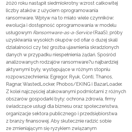
2020 roku nastąpił siedmiokrotny wzrost całkowitej
liczby ataków z użyciem oprogramowania
ransomware. Wpływ na to miało wiele czynników:
ewolucja i dostępność oprogramowania w modelu
usługowym
Ransomware-as-a-Service
(RaaS), próby
uzyskiwania wysokich okupów od ofiar o dużej skali
działalności czy też groźba ujawnienia skradzionych
danych w przypadku niespełnienia żądań. Spośród
analizowanych rodzajów ransomware?u najbardziej
aktywnymi były, występujące w różnym stopniu
rozpowszechnienia: Egregor, Ryuk, Conti, Thanos,
Ragnar, WastedLocker, Phobos/EKING i BazarLoader.
Z kolei najczęściej atakowanymi podmiotami z różnych
obszarów gospodarki były: ochrona zdrowia, firmy
świadczące usługi dla biznesu oraz społeczeństwa,
organizacje sektora publicznego i przedsiębiorstwa
z branży finansowej. Aby skutecznie radzić sobie
ze zmieniającym się ryzykiem związanym