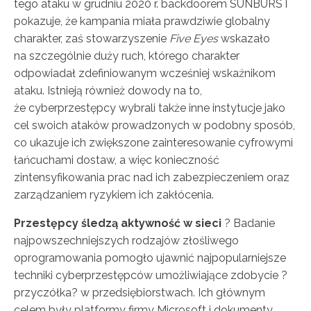
tego ataku w grudniu 2020 r. backdoorem SUNBURST
pokazuje, że kampania miała prawdziwie globalny
charakter, zaś stowarzyszenie
Five Eyes
wskazało
na szczególnie duży ruch, którego charakter
odpowiadał zdefiniowanym wcześniej wskaźnikom
ataku. Istnieją również dowody na to,
że cyberprzestępcy wybrali także inne instytucje jako
cel swoich ataków prowadzonych w podobny sposób,
co ukazuje ich zwiększone zainteresowanie cyfrowymi
łańcuchami dostaw, a więc konieczność
zintensyfikowania prac nad ich zabezpieczeniem oraz
zarządzaniem ryzykiem ich zakłócenia.
Przestępcy śledzą aktywność w sieci
? Badanie
najpowszechniejszych rodzajów złośliwego
oprogramowania pomogło ujawnić najpopularniejsze
techniki cyberprzestępców umożliwiające zdobycie ?
przyczółka? w przedsiębiorstwach. Ich głównym
celem były platformy firmy Microsoft i dokumenty,