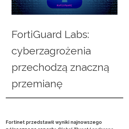
FortiGuard Labs:
cyberzagrożenia
przechodzą znaczną
przemianę
Fortinet przedstawił wyniki najnowszego